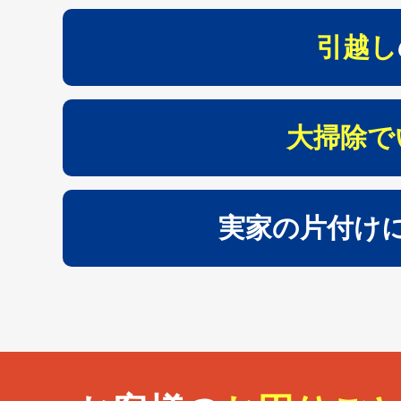
引越し
大掃除で
実家の片付け