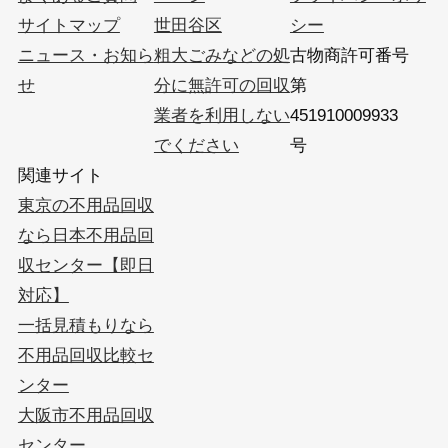
サイトマップ
世田谷区
シー
ニュース・お知ら
粗大ごみなどの処
古物商許可番号
せ
分に無許可の回収
第
業者を利用しない
451910009933
でください
号
関連サイト
東京の不用品回収
なら日本不用品回
収センター【即日
対応】
一括見積もりなら
不用品回収比較セ
ンター
大阪市不用品回収
センター